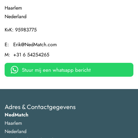
Haarlem
Nederland
KvK:
95983775
E:
Erik@NedMatch.com
M:
+31 6 54254265
Stuur mij een whatsapp bericht
Adres & Contactgegevens
NedMatch
Haarlem
Nederland